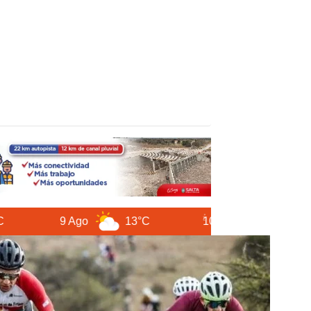
Cambio e
de cada 
votarian
9 Ago
13°C
10 Ago
12°C
11 