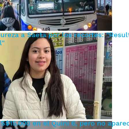
ureza a Saeta por los recortes: "Resul
l"
$15.000 en el Quini 6, pero no apare