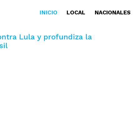
INICIO
LOCAL
NACIONALES
ntra Lula y profundiza la
sil
Despidos
por el f
nuclear 