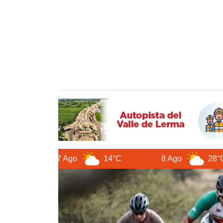
7 Ago
14°C
8 Ago
28°C