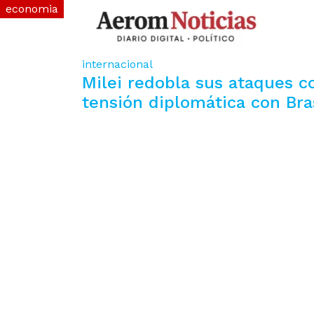
economia
economia
economia
economia
economia
economia
internacional
Milei redobla sus ataques co
tensión diplomática con Bra