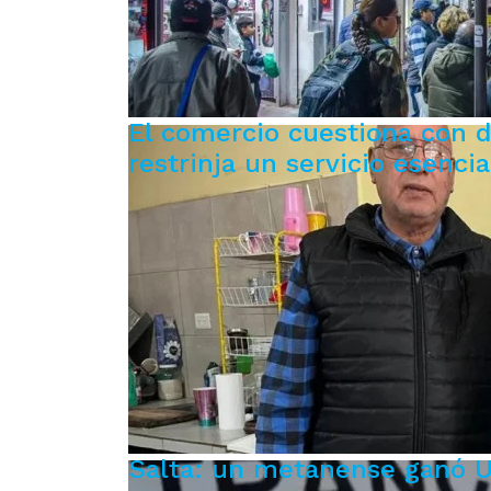
El comercio cuestiona con d
restrinja un servicio esencia
Salta: un metanense ganó US