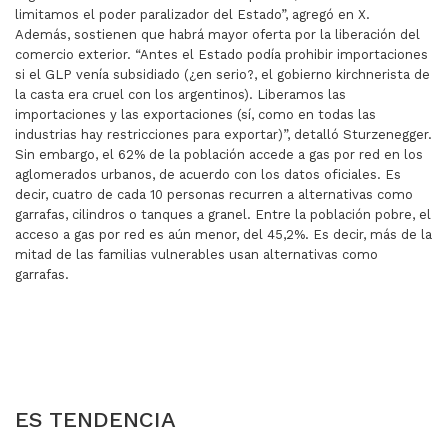
limitamos el poder paralizador del Estado”, agregó en X.
Además, sostienen que habrá mayor oferta por la liberación del
comercio exterior. “Antes el Estado podía prohibir importaciones
si el GLP venía subsidiado (¿en serio?, el gobierno kirchnerista de
la casta era cruel con los argentinos). Liberamos las
importaciones y las exportaciones (sí, como en todas las
industrias hay restricciones para exportar)”, detalló Sturzenegger.
Sin embargo, el 62% de la población accede a gas por red en los
aglomerados urbanos, de acuerdo con los datos oficiales. Es
decir, cuatro de cada 10 personas recurren a alternativas como
garrafas, cilindros o tanques a granel. Entre la población pobre, el
acceso a gas por red es aún menor, del 45,2%. Es decir, más de la
mitad de las familias vulnerables usan alternativas como
garrafas.
ARTÍCULO ANTERIOR: BANCARIOS ACORDARON NUEV
ARTÍCULO SIGUIENTE: RÉ
BANCARIOS
RÉCORD HISTÓRICO
ACORDARON NUEVO
DE VENTA DE
AUMENTO SALARIAL
AUTOS USADOS
ES TENDENCIA