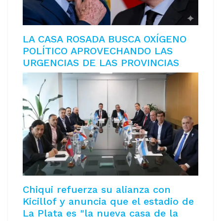
LA CASA ROSADA BUSCA OXÍGENO
POLÍTICO APROVECHANDO LAS
URGENCIAS DE LAS PROVINCIAS
Chiqui refuerza su alianza con
Kicillof y anuncia que el estadio de
La Plata es "la nueva casa de la