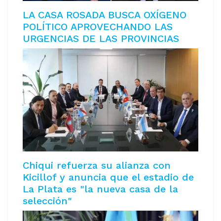
LA CASA ROSADA BUSCA OXÍGENO
POLÍTICO APROVECHANDO LAS
URGENCIAS DE LAS PROVINCIAS
Chiqui refuerza su alianza con
Kicillof y anuncia que el estadio de
La Plata es "la nueva casa de la
selección"