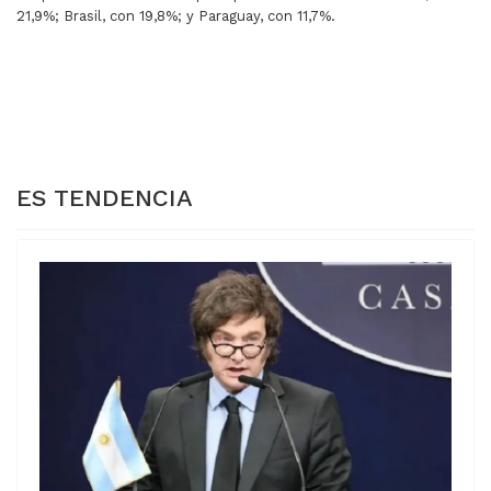
21,9%; Brasil, con 19,8%; y Paraguay, con 11,7%.
ARTÍCULO ANTERIOR: FMI: GOBIERNO ESPERA UN GIR
ARTÍCULO SIGUIENTE: 
FMI: GOBIERNO
LAS ACCIONES
ESPERA UN GIRO POR
ARGENTINAS
US$2000 MILLONES
CAYERON EN WALL
STREET
ES TENDENCIA