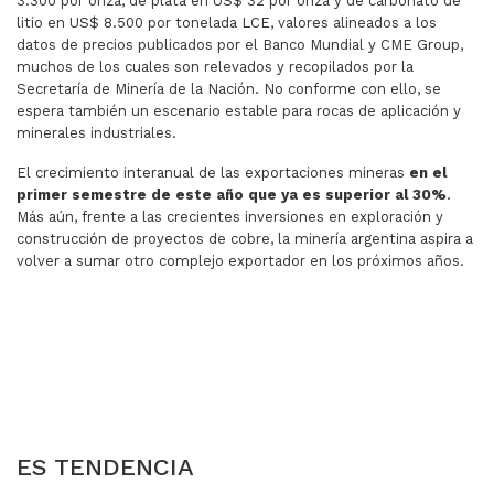
3.300 por onza, de plata en US$ 32 por onza y de carbonato de
litio en US$ 8.500 por tonelada LCE, valores alineados a los
datos de precios publicados por el Banco Mundial y CME Group,
muchos de los cuales son relevados y recopilados por la
Secretaría de Minería de la Nación. No conforme con ello, se
espera también un escenario estable para rocas de aplicación y
minerales industriales.
El crecimiento interanual de las exportaciones mineras
en el
primer semestre de este año que ya es superior al 30%
.
Más aún, frente a las crecientes inversiones en exploración y
construcción de proyectos de cobre, la minería argentina aspira a
volver a sumar otro complejo exportador en los próximos años.
ARTÍCULO ANTERIOR: MÁS PRESIÓN PARA EL DÓLAR:
ARTÍCULO SIGUI
MÁS PRESIÓN PARA EL
BOOM DE
DÓLAR: A CAPUTO LE SALE
VIAJES AL
MÁS CARO ASPIRAR LOS
EXTERIOR
PESOS QUE DAN VUELTAS EN
EN JUNIO
EL MERCADO
ES TENDENCIA