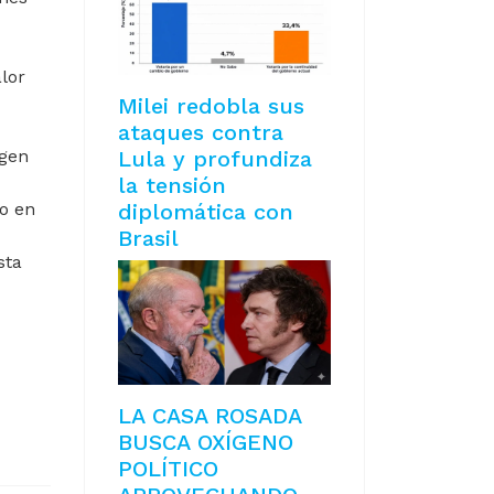
lor
Milei redobla sus
ataques contra
Lula y profundiza
rgen
la tensión
diplomática con
to en
Brasil
sta
ARON NUEVO AUMENTO SALARIAL
LA CASA ROSADA
BUSCA OXÍGENO
POLÍTICO