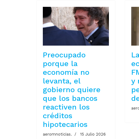
Preocupado
La
porque la
e
economía no
F
levanta, el
y 
gobierno quiere
pe
que los bancos
d
reactiven los
aer
créditos
hipotecarios
aeromnoticias.
15 Julio 2026