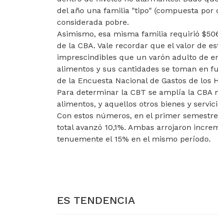
del año una familia "tipo" (compuesta por d
considerada pobre.
Asimismo, esa misma familia requirió $506.
de la CBA. Vale recordar que el valor de 
imprescindibles que un varón adulto de en
alimentos y sus cantidades se toman en f
de la Encuesta Nacional de Gastos de los
Para determinar la CBT se amplía la CBA m
alimentos, y aquellos otros bienes y servic
Con estos números, en el primer semestre 
total avanzó 10,1%. Ambas arrojaron increm
tenuemente el 15% en el mismo período.
ARTÍCULO ANTERIOR: LA INFLACIÓN DE A
LA INFLACIÓN DE ALIMENTOS ALCANZÓ 
JUNIO
ES TENDENCIA