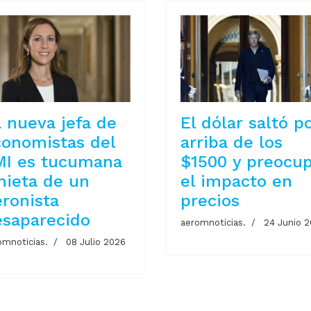
 nueva jefa de
El dólar saltó p
conomistas del
arriba de los
MI es tucumana
$1500 y preocu
nieta de un
el impacto en
ronista
precios
esaparecido
aeromnoticias.
24 Junio 
omnoticias.
08 Julio 2026