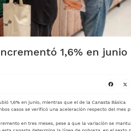
incrementó 1,6% en junio
ubió 1,6% en junio, mientras que el de la Canasta Básica
mbos casos se verificó una aceleración respecto del mes p
ncremento en tres meses, pese a que la variación se mant
 esta canasta determina la línea de pobreza, en el sexto