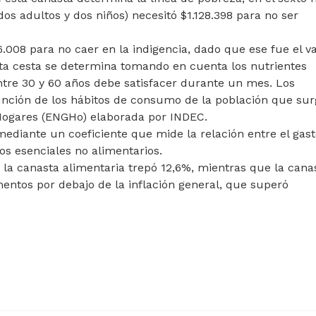
os adultos y dos niños) necesitó $1.128.398 para no ser
008 para no caer en la indigencia, dado que ese fue el va
esta cesta se determina tomando en cuenta los nutrientes
tre 30 y 60 años debe satisfacer durante un mes. Los
unción de los hábitos de consumo de la población que su
 Hogares (ENGHo) elaborada por INDEC.
ediante un coeficiente que mide la relación entre el gas
ios esenciales no alimentarios.
la canasta alimentaria trepó 12,6%, mientras que la cana
entos por debajo de la inflación general, que superó
LIMENTOS ALCANZÓ 0,6% EN JUNIO
ARTÍCULO SIGUIENTE: BANCARIOS ACORD
0,6% EN
BANCARIOS ACORDARON NUEVO AUMENTO
SALARIAL