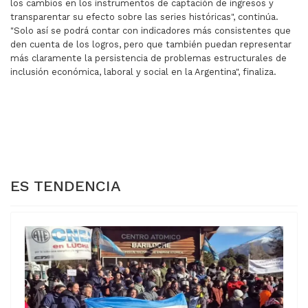
los cambios en los instrumentos de captación de ingresos y
transparentar su efecto sobre las series históricas", continúa.
"Solo así se podrá contar con indicadores más consistentes que
den cuenta de los logros, pero que también puedan representar
más claramente la persistencia de problemas estructurales de
inclusión económica, laboral y social en la Argentina", finaliza.
ARTÍCULO ANTERIOR: ATRIBUYEN A SANTIAGO CAPUTO L
ARTÍCULO SIGUIENT
ATRIBUYEN A SANTIAGO
MERCOSUR Y
CAPUTO LA OPERACION DE
EFTA
LA LEY DE INOCENCIA
FIRMARON UN
FISCAL
ACUERDO
ES TENDENCIA