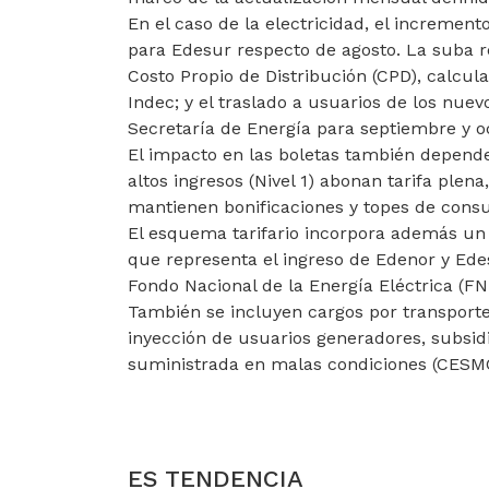
En el caso de la electricidad, el increment
para Edesur respecto de agosto. La suba r
Costo Propio de Distribución (CPD), calcul
Indec; y el traslado a usuarios de los nuev
Secretaría de Energía para septiembre y o
El impacto en las boletas también depende
altos ingresos (Nivel 1) abonan tarifa plena
mantienen bonificaciones y topes de cons
El esquema tarifario incorpora además un
que representa el ingreso de Edenor y Edes
Fondo Nacional de la Energía Eléctrica (FNE
También se incluyen cargos por transporte
inyección de usuarios generadores, subsidi
suministrada en malas condiciones (CESMC)
ARTÍCULO ANTERIOR: GOBIERNO VOLVIÓ 
GOBIERNO VOLVIÓ A MODIFICAR EL PR
ES TENDENCIA