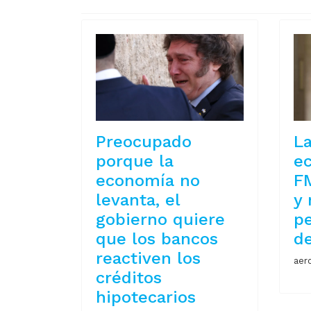
Preocupado
La
porque la
e
economía no
F
levanta, el
y 
gobierno quiere
pe
que los bancos
d
reactiven los
aer
créditos
hipotecarios