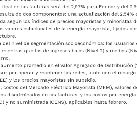
o final en las facturas será del 2,97% para Edenor y del 2,
esulta de dos componentes: una actualización del 2,54% e
ada según los índices de precios mayoristas y minoristas d
os valores estacionales de la energía mayorista, fijados por
ctubre.
 del nivel de segmentación socioeconómica: los usuarios 
, mientras que los de ingresos bajos (Nivel 2) y medios (Niv
umo.
 aumento promedio en el Valor Agregado de Distribución (
ur por operar y mantener las redes, junto con el recargo
E) y los precios mayoristas sin subsidio.
, costos del Mercado Eléctrico Mayorista (MEM), valores d
os discriminados en las facturas, y los costos por energía
 y no suministrada (CENS), aplicables hasta febrero.
A MODIFICAR EL PRESUPUESTO
ARTÍCULO SIGUIENTE: SUBE EL IMPUESTO I
ESUPUESTO
SUBE EL IMPUESTO INTERNO A VEHÍCULOS