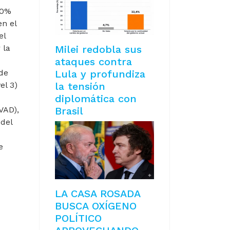
90%
n el
el
Milei redobla sus
 la
ataques contra
Lula y profundiza
de
la tensión
el 3)
diplomática con
Brasil
VAD),
 del
e
LA CASA ROSADA
NTERNO A VEHÍCULOS
BUSCA OXÍGENO
POLÍTICO