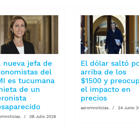
 nueva jefa de
El dólar saltó p
conomistas del
arriba de los
MI es tucumana
$1500 y preocu
nieta de un
el impacto en
ronista
precios
esaparecido
aeromnoticias.
24 Junio 
omnoticias.
08 Julio 2026