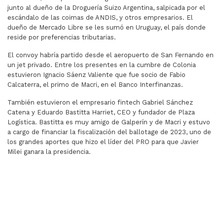
junto al dueño de la Droguería Suizo Argentina, salpicada por el
escándalo de las coimas de ANDIS, y otros empresarios. El
dueño de Mercado Libre se les sumó en Uruguay, el país donde
reside por preferencias tributarias.
El convoy habría partido desde el aeropuerto de San Fernando en
un jet privado. Entre los presentes en la cumbre de Colonia
estuvieron Ignacio Sáenz Valiente que fue socio de Fabio
Calcaterra, el primo de Macri, en el Banco Interfinanzas.
También estuvieron el empresario fintech Gabriel Sánchez
Catena y Eduardo Bastitta Harriet, CEO y fundador de Plaza
Logística. Bastitta es muy amigo de Galperín y de Macri y estuvo
a cargo de financiar la fiscalización del ballotage de 2023, uno de
los grandes aportes que hizo el líder del PRO para que Javier
Milei ganara la presidencia.
ARTÍCULO ANTERIOR: "INTENTARON UN GOLPE DE ESTA
ARTÍCULO SIGUIENT
"INTENTARON
OCHO
UN GOLPE DE
DEPARTAMENTOS
ESTADO Y LES
SALTEÑOS PODRÍAN
SALIÓ MAL"
PERDER EL SUBSIDIO
AL GAS