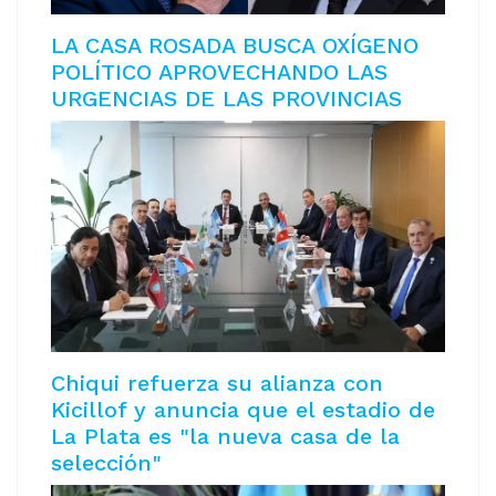
LA CASA ROSADA BUSCA OXÍGENO
POLÍTICO APROVECHANDO LAS
URGENCIAS DE LAS PROVINCIAS
Chiqui refuerza su alianza con
Kicillof y anuncia que el estadio de
La Plata es "la nueva casa de la
selección"