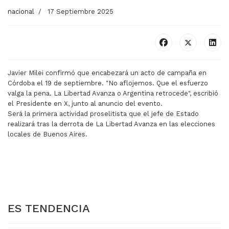
nacional
17 Septiembre 2025
Javier Milei confirmó que encabezará un acto de campaña en
Córdoba el 19 de septiembre. "No aflojemos. Que el esfuerzo
valga la pena. La Libertad Avanza o Argentina retrocede", escribió
el Presidente en X, junto al anuncio del evento.
Será la primera actividad proselitista que el jefe de Estado
realizará tras la derrota de La Libertad Avanza en las elecciones
locales de Buenos Aires.
ARTÍCULO ANTERIOR: EL PRESIDENTE CARGÓ CONTRA 
ARTÍCULO SIGUIENTE: JAV
EL PRESIDENTE
JAVIER MILEI NEGÓ
CARGÓ CONTRA EL
EL CIERRE DE
PERONISMO
UNIVERSIDADES
ES TENDENCIA