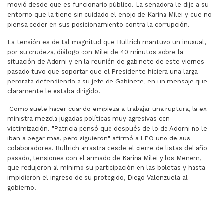
movió desde que es funcionario público. La senadora le dijo a su
entorno que la tiene sin cuidado el enojo de Karina Milei y que no
piensa ceder en sus posicionamiento contra la corrupción.
La tensión es de tal magnitud que Bullrich mantuvo un inusual,
por su crudeza, diálogo con Milei de 40 minutos sobre la
situación de Adorni y en la reunión de gabinete de este viernes
pasado tuvo que soportar que el Presidente hiciera una larga
perorata defendiendo a su jefe de Gabinete, en un mensaje que
claramente le estaba dirigido.
Como suele hacer cuando empieza a trabajar una ruptura, la ex
ministra mezcla jugadas políticas muy agresivas con
victimización. "Patricia pensó que después de lo de Adorni no le
iban a pegar más, pero siguieron", afirmó a LPO uno de sus
colaboradores. Bullrich arrastra desde el cierre de listas del año
pasado, tensiones con el armado de Karina Milei y los Menem,
que redujeron al mínimo su participación en las boletas y hasta
impidieron el ingreso de su protegido, Diego Valenzuela al
gobierno.
ARTÍCULO ANTERIOR: OCHO DEPARTAMENTOS SALT
ARTÍCULO SIGUIENTE: PAMI
OCHO
PAMI PAGÓ PARTE DE