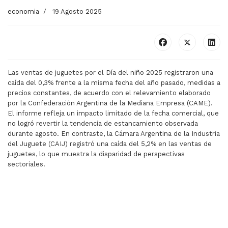
economia
19 Agosto 2025
Las ventas de juguetes por el Día del niño 2025 registraron una
caída del 0,3% frente a la misma fecha del año pasado, medidas a
precios constantes, de acuerdo con el relevamiento elaborado
por la Confederación Argentina de la Mediana Empresa (CAME).
El informe refleja un impacto limitado de la fecha comercial, que
no logró revertir la tendencia de estancamiento observada
durante agosto. En contraste, la Cámara Argentina de la Industria
del Juguete (CAIJ) registró una caída del 5,2% en las ventas de
juguetes, lo que muestra la disparidad de perspectivas
sectoriales.
ARTÍCULO ANTERIOR: EL CONSUMO SUFRIÓ UNA CAÍD
ARTÍCULO SIGUIENTE: 
EL CONSUMO
MILEI CELEBRÓ
SUFRIÓ UNA CAÍDA
BAJA DE PRECIOS
MENSUAL EN JULIO
MAYORISTAS