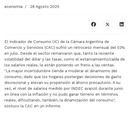
economia
26 Agosto 2025
El Indicador de Consumo (IC) de la Cámara Argentina de
Comercio y Servicios (CAC) sufrió un retroceso mensual del 0,1%
en julio. Desde el sector remarcaron que, tanto la reciente
volatilidad del dólar y las tasas, como el estancamiento/caída de
los salarios reales, le están poniendo un freno a las ventas.
"La mayor incertidumbre tiende a moderar el dinamismo del
consumo, dado que los hogares postergan decisiones de gasto
discrecional y elevan su propensión al ahorro precautorio. A su
vez, el nivel de salarios medido por INDEC avanzó durante junio
en línea con la inflación y no pudo ganar terreno en términos
reales, dificultando, también, la dinamización del consumo",
sostuvo la CAC en un informe.
ARTÍCULO ANTERIOR: TRAVEL SALE 2025: DESCUENTO
ARTÍCULO SIGUIENTE:
TRAVEL SALE 2025:
DÍA DEL NIÑO
DESCUENTOS EN
2025: CAÍDA EN