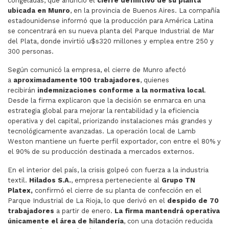
congeladas, que anunció el
cierre definitivo de su planta
ubicada en Munro
, en la provincia de Buenos Aires. La compañía
estadounidense informó que la producción para América Latina
se concentrará en su nueva planta del Parque Industrial de Mar
del Plata, donde invirtió u$s320 millones y emplea entre 250 y
300 personas.
Según comunicó la empresa, el cierre de Munro afectó
a
aproximadamente 100 trabajadores
, quienes
recibirán
indemnizaciones conforme a la normativa local
.
Desde la firma explicaron que la decisión se enmarca en una
estrategia global para mejorar la rentabilidad y la eficiencia
operativa y del capital, priorizando instalaciones más grandes y
tecnológicamente avanzadas. La operación local de Lamb
Weston mantiene un fuerte perfil exportador, con entre el 80% y
el 90% de su producción destinada a mercados externos.
En el interior del país, la crisis golpeó con fuerza a la industria
textil.
Hilados S.A.
, empresa perteneciente al
Grupo TN
Platex,
confirmó el cierre de su planta de confección en el
Parque Industrial de La Rioja, lo que derivó en el
despido de 70
trabajadores
a partir de enero.
La firma mantendrá operativa
únicamente el área de hilandería
, con una dotación reducida