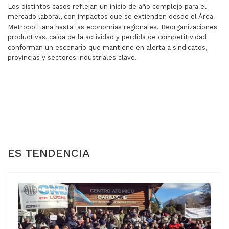
Los distintos casos reflejan un inicio de año complejo para el
mercado laboral, con impactos que se extienden desde el Área
Metropolitana hasta las economías regionales. Reorganizaciones
productivas, caída de la actividad y pérdida de competitividad
conforman un escenario que mantiene en alerta a sindicatos,
provincias y sectores industriales clave.
ARTÍCULO ANTERIOR: LA NUEVA REFORMA LABORAL: LO
ARTÍCULO SIGUIENTE: 
LA NUEVA REFORMA
LA TASA ÚNICA
LABORAL: LO QUE
COMO SALIDA AL
PUEDE MEJORAR Y LO
INFIERNO
QUE NO RESOLVERÁ
IMPOSITIVO
ARGENTINO
ES TENDENCIA