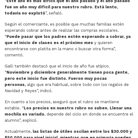
“
Este año es más difícil que el año pasado y el año pasado
fue un año muy difícil para nuestro rubro. Está lento,
todavía no explotó
”, señaló.
Según el comerciante, es posible que muchas familias estén
esperando cobrar antes de realizar las compras escolares.
“
Puede pasar que los padres estén esperando a cobrar, ya
que el inicio de clases es el próximo mes
y quieren
encontrarse con platita en la mano o buscar otra forma”,
comentó.
Galli también destacó que el inicio de año fue atípico.
“
Noviembre y diciembre generalmente tienen poca gente,
pero este inicio fue distinto. Fueron muy pocas
personas,
algo que era habitual, sobre todo con los regalos de
Navidad y Reyes”, indicó.
En cuanto a los precios, aseguró que el rubro se mantiene
estable. “
Los precios en nuestro rubro no suben. Llenar una
mochila es variado
, depende del ciclo en donde se encuentre el
alumno”, explicó.
Actualmente,
las listas de útiles oscilan entre los $30.000 y
$50.000 para nivel inicial, mientras que en primaria pueden