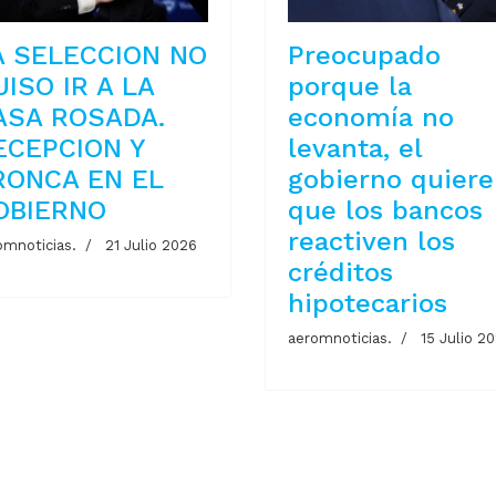
A SELECCION NO
Preocupado
UISO IR A LA
porque la
ASA ROSADA.
economía no
ECEPCION Y
levanta, el
RONCA EN EL
gobierno quiere
OBIERNO
que los bancos
reactiven los
omnoticias.
21 Julio 2026
créditos
hipotecarios
aeromnoticias.
15 Julio 2