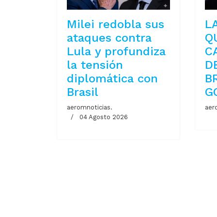
Milei redobla sus
L
ataques contra
Q
Lula y profundiza
C
la tensión
D
diplomática con
B
Brasil
G
aeromnoticias.
aer
04 Agosto 2026