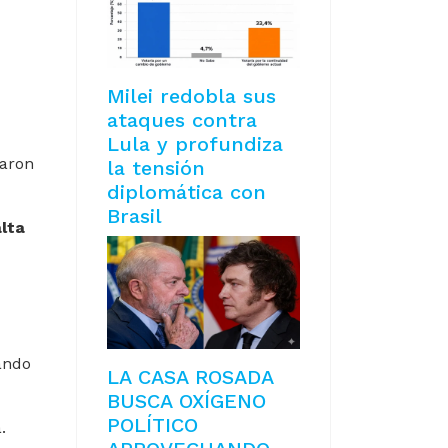
Milei redobla sus
ataques contra
Lula y profundiza
taron
la tensión
diplomática con
Brasil
alta
uando
LA CASA ROSADA
BUSCA OXÍGENO
POLÍTICO
.