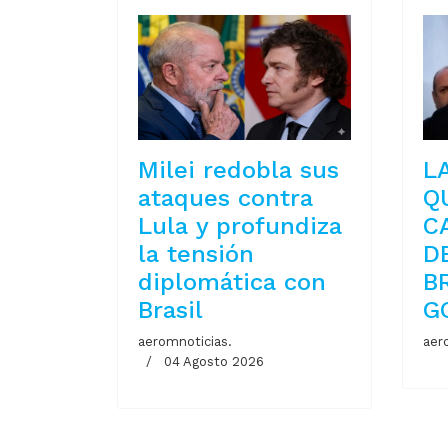
Milei redobla sus
L
ataques contra
Q
Lula y profundiza
C
la tensión
D
diplomática con
B
Brasil
G
aeromnoticias.
aer
04 Agosto 2026