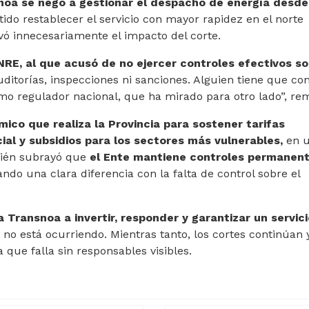
noa se negó a gestionar el despacho de energía desde
ido restablecer el servicio con mayor rapidez en el norte
avó innecesariamente el impacto del corte.
RE, al que acusó de no ejercer controles efectivos so
ditorías, inspecciones ni sanciones. Alguien tiene que con
smo regulador nacional, que ha mirado para otro lado”, re
ico que realiza la Provincia para sostener tarifas
cial y subsidios para los sectores más vulnerables,
en 
bién subrayó que
el Ente mantiene controles permanen
ndo una clara diferencia con la falta de control sobre el
 Transnoa a invertir, responder y garantizar un servici
 no está ocurriendo. Mientras tanto, los cortes continúan y
que falla sin responsables visibles.