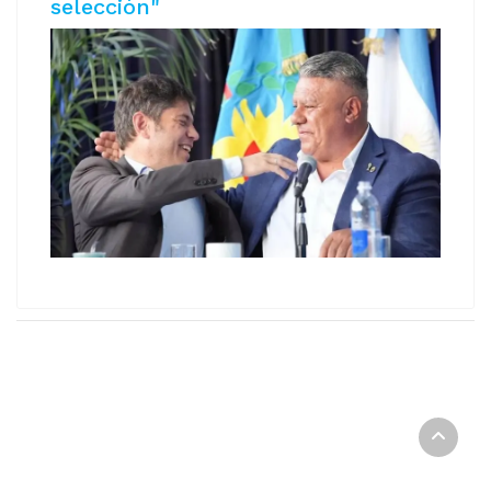
selección"
Copyright © 2026 AeromNoticias. Todos los derechos
reservados.
Joomla!
es software libre, liberado bajo la
GNU General
Public License.
REPORTE DIGITAL Copyright © 2021