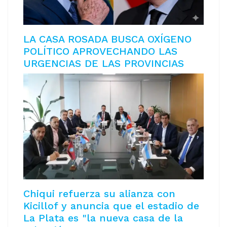
LA CASA ROSADA BUSCA OXÍGENO
POLÍTICO APROVECHANDO LAS
URGENCIAS DE LAS PROVINCIAS
Chiqui refuerza su alianza con
Kicillof y anuncia que el estadio de
La Plata es "la nueva casa de la