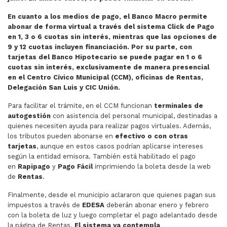
En cuanto a los medios de pago, el Banco Macro permite
abonar de forma virtual a través del sistema Click de Pago
en 1, 3 o 6 cuotas sin interés, mientras que las opciones de
9 y 12 cuotas incluyen financiación. Por su parte, con
tarjetas del Banco Hipotecario se puede pagar en 1 o 6
cuotas sin interés, exclusivamente de manera presencial
en el Centro Cívico Municipal (CCM), oficinas de Rentas,
Delegación San Luis y CIC Unión.
Para facilitar el trámite, en el CCM funcionan
terminales de
autogestión
con asistencia del personal municipal, destinadas a
quienes necesiten ayuda para realizar pagos virtuales. Además,
los tributos pueden abonarse en
efectivo
o con otras
tarjetas
, aunque en estos casos podrían aplicarse intereses
según la entidad emisora. También está habilitado el pago
en
Rapipago
y
Pago Fácil
imprimiendo la boleta desde la web
de
Rentas
.
Finalmente, desde el municipio aclararon que quienes pagan sus
impuestos a través de
EDESA
deberán abonar enero y febrero
con la boleta de luz y luego completar el pago adelantado desde
la página de Rentas.
El sistema ya contempla