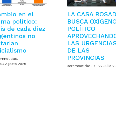
ambio en el
LA CASA ROSA
ima político:
BUSCA OXÍGEN
is de cada diez
POLÍTICO
gentinos no
APROVECHAND
tarian
LAS URGENCIA
icialismo
DE LAS
PROVINCIAS
omnoticias.
04 Agosto 2026
aeromnoticias.
22 Julio 2