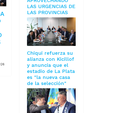
APROVECHANDO
LAS URGENCIAS DE
LAS PROVINCIAS
DA
O
O
S
Chiqui refuerza su
alianza con Kicillof
y anuncia que el
026
estadio de La Plata
es "la nueva casa
de la selección"