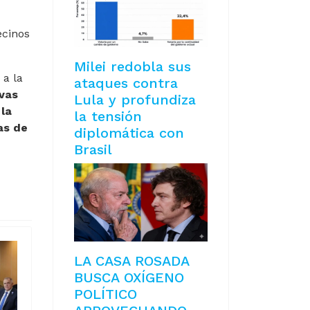
ecinos
Milei redobla sus
 a la
ataques contra
ivas
Lula y profundiza
 la
la tensión
as de
diplomática con
Brasil
LA CASA ROSADA
BUSCA OXÍGENO
POLÍTICO