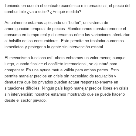
Teniendo en cuenta el contexto económico e internacional, el precio del
combustible ¿va a subir? ¿En qué medida?
Actualmente estamos aplicando un "buffer", un sistema de
amortiguación temporal de precios. Monitoreamos constantemente el
consumo en tiempo real y observamos cómo las variaciones afectarían
al bolsillo de los consumidores. Esto permite no trasladar aumentos
inmediatos y proteger a la gente sin intervención estatal.
El mecanismo funciona así: ahora cobramos un valor menor, aunque
luego, cuando finalice el conflicto internacional, se ajustará para
compensar. Es una ayuda mutua válida para ambas partes. Esto
permite manejar precios en crisis sin necesidad de regulación y
demuestra que los privados pueden actuar responsablemente en
situaciones difíciles. Ningún país logró manejar precios libres en crisis
sin intervención; nosotros estamos mostrando que se puede hacerlo
desde el sector privado.
ARTÍCULO ANTERIOR: INVESTIGAN COMO ASESINATO 
ARTÍCULO SIGUIENTE
INVESTIGAN COMO
EL GOBIERNO
ASESINATO LA MUERTE
INSISTIRÁ CON
DEL SOCIO DE MENEM Y
ELIMINAR LAS
DETIENEN A UNA MUJER
PASO