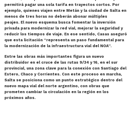
permitirá pagar una sola tarifa en trayectos cortos. Por
ejemplo, quienes viajen entre Metán y la ciudad de Salta en
menos de tres horas no deberán abonar múltiples
peajes. El nuevo esquema busca fomentar la inversión
privada para modernizar la red vial, mejorar la seguridad y
reducir los tiempos de viaje. En ese sentido, Casas aseguró
que esta licitación “representa un paso fundamental para
la modernización de la infraestructura vial del NOA”.
Entre las obras más importantes figura un nuevo
distribuidor en el cruce de las rutas 9/34 y 16, en el sur
provincial, una zona clave para la conexión con Santiago del
Estero, Chaco y Corrientes. Con este proceso en marcha,
Salta se posiciona como un punto estratégico dentro del
nuevo mapa vial del norte argentino, con obras que
prometen cambiar la circulación en la región en los
próximos años.
ARTÍCULO ANTERIOR: LA MINISTRA MONTEOLIVA PR
ARTÍCULO SIGUIENTE: 
LA MINISTRA
RN 9/34: “ESTÁ
MONTEOLIVA PRESENTA
DINAMITADA, YA
EN SALTA EL BALANCE
NO SE PUEDE
DEL PLAN GÜEMES
TRANSITAR”