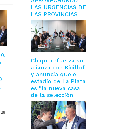
APROVECHANDO
LAS URGENCIAS DE
LAS PROVINCIAS
DA
Chiqui refuerza su
O
alianza con Kicillof
y anuncia que el
O
estadio de La Plata
S
es "la nueva casa
de la selección"
026