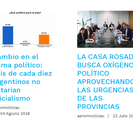
ambio en el
LA CASA ROSA
ima político:
BUSCA OXÍGEN
is de cada diez
POLÍTICO
gentinos no
APROVECHAND
tarian
LAS URGENCIA
icialismo
DE LAS
PROVINCIAS
omnoticias.
04 Agosto 2026
aeromnoticias.
22 Julio 2