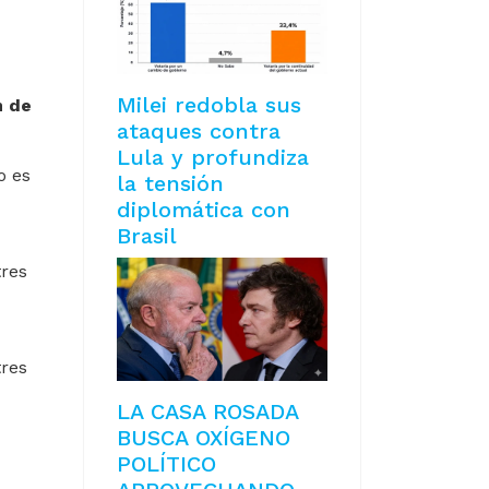
Milei redobla sus
n de
ataques contra
Lula y profundiza
o es
la tensión
diplomática con
Brasil
tres
tres
LA CASA ROSADA
BUSCA OXÍGENO
POLÍTICO