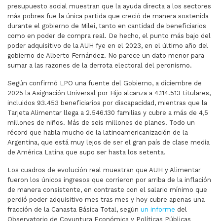
presupuesto social muestran que la ayuda directa a los sectores
más pobres fue la única partida que creció de manera sostenida
durante el gobierno de Milei, tanto en cantidad de beneficiarios
como en poder de compra real. De hecho, el punto más bajo del
poder adquisitivo de la AUH fye en el 2023, en el último año del
gobierno de Alberto Fernández. No parece un dato menor para
sumar a las razones de la derrota electoral del peronismo.
Según confirmó LPO una fuente del Gobierno, a diciembre de
2025 la Asignación Universal por Hijo alcanza a 4.114.513 titulares,
incluidos 93.453 beneficiarios por discapacidad, mientras que la
Tarjeta Alimentar llega a 2.546.130 familias y cubre a más de 4,5
millones de niños. Más de seis millones de planes. Todo un
récord que habla mucho de la latinoamericanización de la
Argentina, que está muy lejos de ser el gran país de clase media
de América Latina que supo ser hasta los setenta.
Los cuadros de evolución real muestran que AUH y Alimentar
fueron los únicos ingresos que corrieron por arriba de la inflación
de manera consistente, en contraste con el salario mínimo que
perdió poder adquisitivo mes tras mes y hoy cubre apenas una
fracción de la Canasta Básica Total, según
un informe
del
Observatorio de Coyuntura Económica y Políticas Públicas