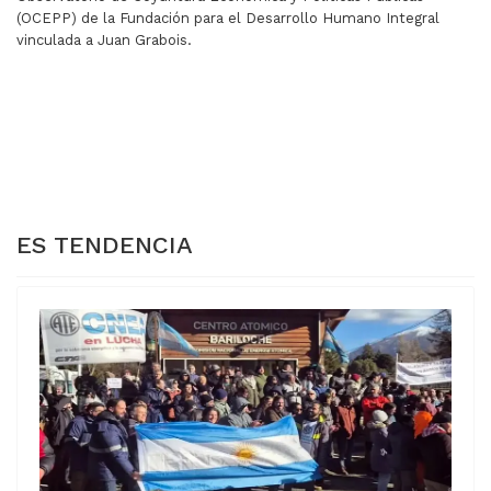
(OCEPP) de la Fundación para el Desarrollo Humano Integral
vinculada a Juan Grabois.
ARTÍCULO ANTERIOR: EL INDEC INFORMÓ UN RÉCORD D
ARTÍCULO SIGUIENTE: MILE
EL INDEC
MILEI RECIBIÓ UNA
INFORMÓ UN
OVACIÓN EN JESÚS
RÉCORD DE
MARÍA Y CAUSO
VIAJES AL
PREOCUPACIÓN EN EL
EXTERIOR
PERONISMO
ES TENDENCIA