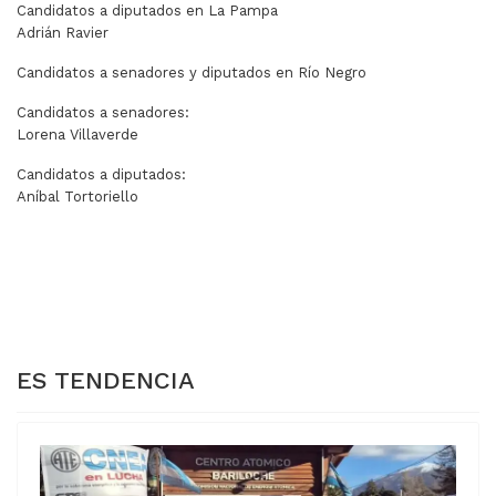
Candidatos a diputados en La Pampa
Adrián Ravier
Candidatos a senadores y diputados en Río Negro
Candidatos a senadores:
Lorena Villaverde
Candidatos a diputados:
Aníbal Tortoriello
ARTÍCULO ANTERIOR: CASO UATRE: PIDEN INDAGAR AL 
ARTÍCULO SIGUIENTE:
CASO UATRE: PIDEN
LA JUSTICIA
INDAGAR AL
AVANZA CON EL
SECRETARIO DE
EMBARGO DE CFK
TRABAJO
ES TENDENCIA