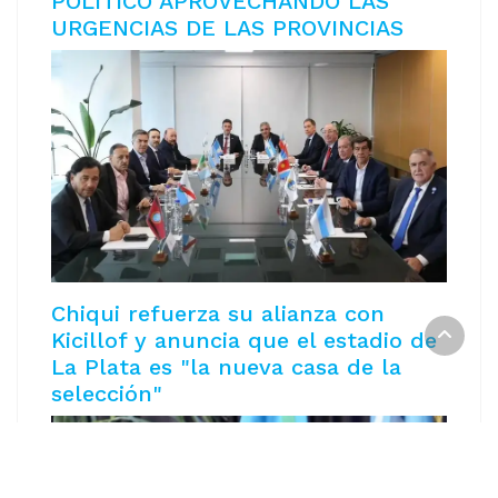
POLÍTICO APROVECHANDO LAS
URGENCIAS DE LAS PROVINCIAS
Chiqui refuerza su alianza con
Kicillof y anuncia que el estadio de
La Plata es "la nueva casa de la
selección"