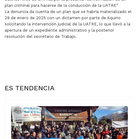
plan criminal para hacerse de la conducción de la UATRE”
La denuncia da cuenta de un plan que se habría materializado el
29 de enero de 2025 con un dictamen por parte de Aquino
solicitando la intervención judicial de la UATRE, lo que llevó a la
apertura de un expediente administrativo y la posterior
resolución del secretario de Trabajo.
ARTÍCULO ANTERIOR: COIMAS EN LA ANDIS: KOVALIV
ARTÍCULO SIGUIENTE: L
COIMAS EN LA
LLA: PRESENTÓ
ANDIS: KOVALIVKER
SUS CANDIDATOS
ENTREGÓ SU
EN CADA PROVINCIA
CELULAR
ES TENDENCIA