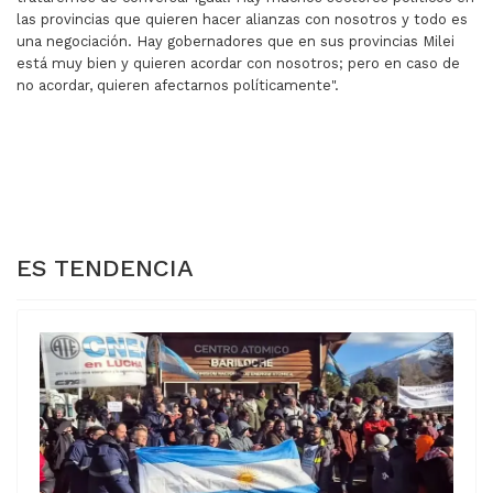
las provincias que quieren hacer alianzas con nosotros y todo es
una negociación. Hay gobernadores que en sus provincias Milei
está muy bien y quieren acordar con nosotros; pero en caso de
no acordar, quieren afectarnos políticamente".
ARTÍCULO ANTERIOR: EL GOBIERNO FIJA METAS EN E
ARTÍCULO SIGUIENTE: G
EL GOBIERNO
GOBERNADORES
FIJA METAS EN EL
RECLAMAN EL
CONGRESO
REPARTO DE FONDOS
ES TENDENCIA