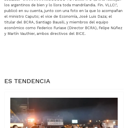
los argentinos de bien y lo llora toda mandrilandia. Fin. VLLC!",
publicó en su cuenta, junto con una foto en la que lo acompañan
el ministro Caputo; el vice de Economía, José Luis Daza; el
titular del BCRA, Santiago Bausili, y miembros del equipo
económico como Federico Furiase (Director BCRA), Felipe Núñez
y Martín Vauthier, ambos directivos del BICE.
ARTÍCULO ANTERIOR: GOBERNADORES RECLAMAN EL R
ARTÍCULO SIGUIENTE: PAT
GOBERNADORES
PATRICIA BULLRICH
RECLAMAN EL
SE REUNIÓ CON
REPARTO DE
MILEI EN OLIVOS
FONDOS
ES TENDENCIA