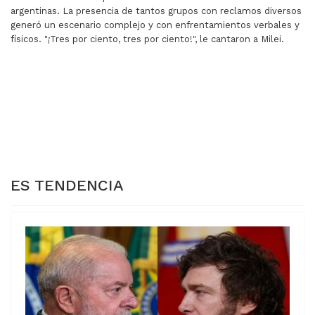
argentinas. La presencia de tantos grupos con reclamos diversos
generó un escenario complejo y con enfrentamientos verbales y
físicos. "¡Tres por ciento, tres por ciento!", le cantaron a Milei.
ARTÍCULO ANTERIOR: DURO REVES PARA MILEI: EL SEN
ARTÍCULO SIGUIENTE: P
DURO REVES PARA
PACTO CAPUTO-
MILEI: EL SENADO
CEREALERAS: "DIEZ
DESAPROBO SU VETO
TIPOS SE
AL FINANCIAMIENTO
LLEVARON 2.000
UNIVERSITARIO
MILLONES DE
DÓLARES"
ES TENDENCIA