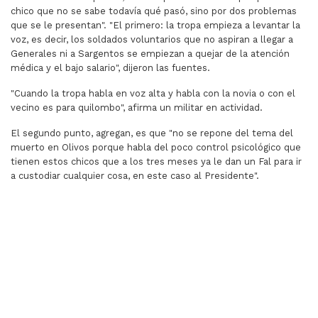
chico que no se sabe todavía qué pasó, sino por dos problemas
que se le presentan". "El primero: la tropa empieza a levantar la
voz, es decir, los soldados voluntarios que no aspiran a llegar a
Generales ni a Sargentos se empiezan a quejar de la atención
médica y el bajo salario", dijeron las fuentes.
"Cuando la tropa habla en voz alta y habla con la novia o con el
vecino es para quilombo", afirma un militar en actividad.
El segundo punto, agregan, es que "no se repone del tema del
muerto en Olivos porque habla del poco control psicológico que
tienen estos chicos que a los tres meses ya le dan un Fal para ir
a custodiar cualquier cosa, en este caso al Presidente".
ARTÍCULO ANTERIOR: “EL KIRCHNERISMO YA NO MANEJA
ARTÍCULO SIGUIENTE:
“EL KIRCHNERISMO YA
MILEI CONSIGUE
NO MANEJA EL SENADO
EL APOYO DE
COMO ANTES”, AFIRMÓ
GOBERNADORES
BULLRICH TRAS LA
PERONISTAS,
APROBACIÓN DEL
ENTRE ELLOS
PRESUPUESTO 2026
GUSTAVO SAENZ