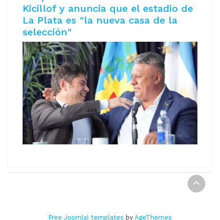
Kicillof y anuncia que el estadio de
La Plata es "la nueva casa de la
selección"
REPORTE DIGITAL Copyright © 2021
Free Joomla! templates
by
AgeThemes