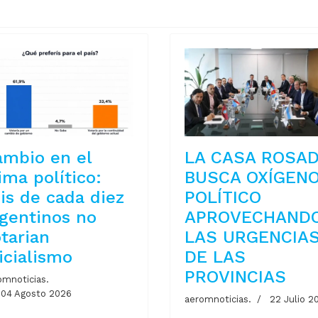
ambio en el
LA CASA ROSA
ima político:
BUSCA OXÍGEN
is de cada diez
POLÍTICO
gentinos no
APROVECHAND
tarian
LAS URGENCIA
icialismo
DE LAS
PROVINCIAS
omnoticias.
04 Agosto 2026
aeromnoticias.
22 Julio 2