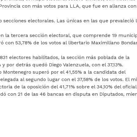
a Provincia con más votos para LLA, que fue en alianza con
 secciones electorales. Las únicas en las que prevaleció 
en la tercera sección electoral, que comprende 19 munici
ó con 53,78% de los votos al libertario Maximiliano Bonda
831 electores habilitados, la sección más poblada de la
% y por detrás quedó Diego Valenzuela, con el 37,13%.
rmo Montenegro superó por el 41,55% a la candidata del
legada al segundo lugar con el 37,58% de los votos. El 
ctoria de la oposición del 41,71% sobre el 34,10% del oficia
edó con 21 de las 46 bancas en disputa en Diputados, mie
HNERISMO ¡MÁS QUE NUNCA!"
ARTÍCULO SIGUIENTE: CONTUNDENTE DERROTA 
CONTUNDENTE DERROTA DEL GOBIERNO EN LAS
URNAS