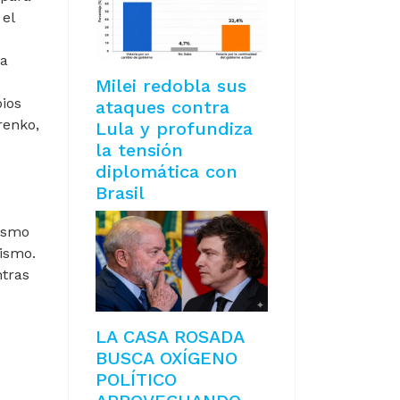
 el
la
Milei redobla sus
pios
ataques contra
renko,
Lula y profundiza
la tensión
diplomática con
Brasil
mismo
lismo.
ntras
LA CASA ROSADA
DEL GOBIERNO EN LAS URNAS
BUSCA OXÍGENO
POLÍTICO