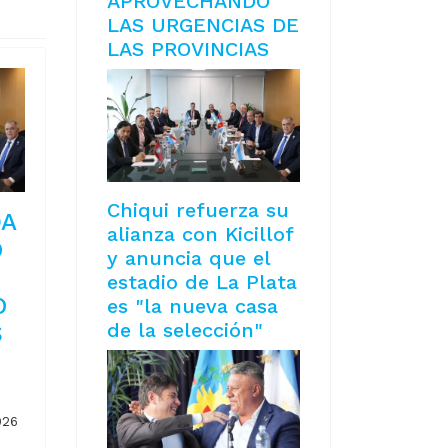
APROVECHANDO
LAS URGENCIAS DE
LAS PROVINCIAS
Chiqui refuerza su
DA
alianza con Kicillof
O
y anuncia que el
estadio de La Plata
O
es "la nueva casa
de la selección"
S
026