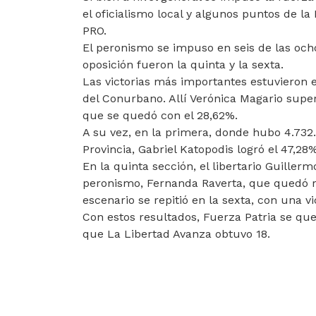
el oficialismo local y algunos puntos de l
PRO.
El peronismo se impuso en seis de las ocho
oposición fueron la quinta y la sexta.
Las victorias más importantes estuvieron 
del Conurbano. Allí Verónica Magario super
que se quedó con el 28,62%.
A su vez, en la primera, donde hubo 4.732.
Provincia, Gabriel Katopodis logró el 47,28
En la quinta sección, el libertario Guille
peronismo, Fernanda Raverta, que quedó re
escenario se repitió en la sexta, con una vi
Con estos resultados, Fuerza Patria se qu
que La Libertad Avanza obtuvo 18.
ARTÍCULO ANTERIOR: CRISTINA: "KIRC
CRISTINA: "KIRCHNERISMO ¡MÁS QUE
NUNCA!"