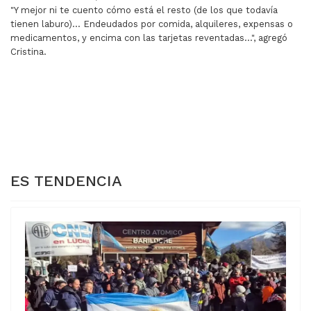
"Y mejor ni te cuento cómo está el resto (de los que todavía
tienen laburo)… Endeudados por comida, alquileres, expensas o
medicamentos, y encima con las tarjetas reventadas…", agregó
Cristina.
ARTÍCULO ANTERIOR: DISPOSICIÓN DE LA LEGISLATUR
ARTÍCULO SIGUIENTE: MAP
DISPOSICIÓN DE
MAPA LEGISLATIVO
LA LEGISLATURA
TRAS LAS
BONAERENSE
ELECCIONES
BONAERENSES
ES TENDENCIA