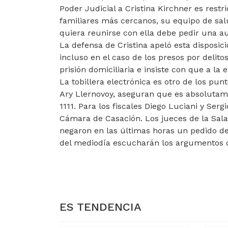
Poder Judicial a Cristina Kirchner es restr
familiares más cercanos, su equipo de sal
quiera reunirse con ella debe pedir una au
La defensa de Cristina apeló esta disposic
incluso en el caso de los presos por delitos
prisión domiciliaria e insiste con que a la
La tobillera electrónica es otro de los pun
Ary Llernovoy, aseguran que es absolutam
1111. Para los fiscales Diego Luciani y Ser
Cámara de Casación. Los jueces de la Sala
negaron en las últimas horas un pedido de 
del mediodía escucharán los argumentos 
ARTÍCULO ANTERIOR: RÍO NEGRO DE
RÍO NEGRO DEMANDÓ AL GOBIERN
NACIONAL
ES TENDENCIA