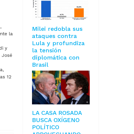
,
Milei redobla sus
nte la
ataques contra
Lula y profundiza
di y
la tensión
 José
diplomática con
Brasil
a,
as 12
A CUMBRE DEL MERCOSUR
UR
LA CASA ROSADA
BUSCA OXÍGENO
POLÍTICO