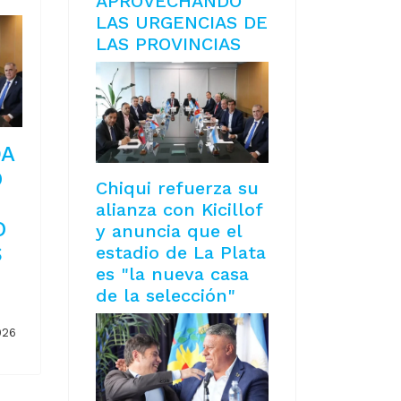
APROVECHANDO
LAS URGENCIAS DE
LAS PROVINCIAS
DA
O
Chiqui refuerza su
alianza con Kicillof
O
y anuncia que el
S
estadio de La Plata
es "la nueva casa
de la selección"
026