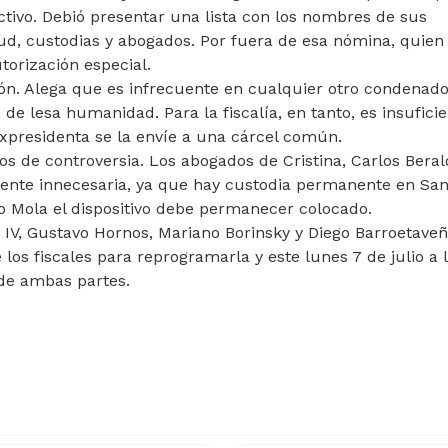
ictivo. Debió presentar una lista con los nombres de sus
ud, custodias y abogados. Por fuera de esa nómina, quien
torización especial.
ión. Alega que es infrecuente en cualquier otro condenado
 de lesa humanidad. Para la fiscalía, en tanto, es insuficie
 expresidenta se la envíe a una cárcel común.
tos de controversia. Los abogados de Cristina, Carlos Beral
ente innecesaria, ya que hay custodia permanente en San
gio Mola el dispositivo debe permanecer colocado.
 IV, Gustavo Hornos, Mariano Borinsky y Diego Barroetaveñ
los fiscales para reprogramarla y este lunes 7 de julio a l
de ambas partes.
MANDÓ AL GOBIERNO NACIONAL
ARTÍCULO SIGUIENTE: MILEI SE ALISTA PARA L
O
MILEI SE ALISTA PARA LA CUMBRE DEL MERCOS