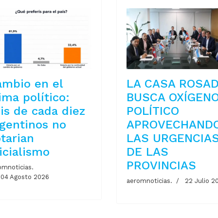
ambio en el
LA CASA ROSA
ima político:
BUSCA OXÍGEN
is de cada diez
POLÍTICO
gentinos no
APROVECHAND
tarian
LAS URGENCIA
icialismo
DE LAS
PROVINCIAS
omnoticias.
04 Agosto 2026
aeromnoticias.
22 Julio 2