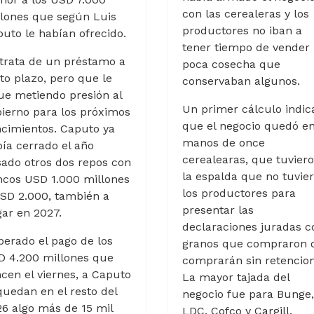
con las cerealeras y los
lones que según Luis
productores no iban a
uto le habían ofrecido.
tener tiempo de vender 
trata de un préstamo a
poca cosecha que
to plazo, pero que le
conservaban algunos.
ue metiendo presión al
Un primer cálculo indic
ierno para los próximos
que el negocio quedó e
cimientos. Caputo ya
manos de once
ía cerrado el año
cerealearas, que tuvier
ado otros dos repos con
la espalda que no tuvie
ncos USD 1.000 millones
los productores para
SD 2.000, también a
presentar las
ar en 2027.
declaraciones juradas c
erado el pago de los
granos que compraron 
D 4.200 millones que
comprarán sin retencion
cen el viernes, a Caputo
La mayor tajada del
quedan en el resto del
negocio fue para Bunge,
6 algo más de 15 mil
LDC, Cofco y Cargill.