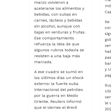
marzo volvieron a
mil
acelerarse los alimentos y
Cap
bebidas, con subas en
carnes, lácteos y bebidas
Se 
sin alcohol, aunque con
cor
bajas en verduras y frutas.
sig
Ese comportamiento
gob
refuerza la idea de que
ven
algunos rubros todavía se
hab
resisten a una baja más
pas
marcada.
ba
y U
A ese cuadro se sumó en
pag
los últimos días un shock
externo: la fuerte suba
Sup
internacional del petróleo
US
por la guerra en Medio
ven
Oriente. Reuters informó
le 
que el viernes el Brent
202