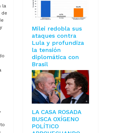
 la
 de
de
y
Milei redobla sus
ataques contra
Lula y profundiza
la tensión
do
diplomática con
Brasil
a
,
LA CASA ROSADA
BUSCA OXÍGENO
to
POLÍTICO
o