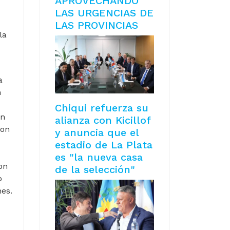
APROVECHANDO
LAS URGENCIAS DE
LAS PROVINCIAS
la
a
n
Chiqui refuerza su
on
alianza con Kicillof
ron
y anuncia que el
estadio de La Plata
es "la nueva casa
on
de la selección"
o
es.