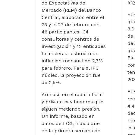
arg
de Expectativas de
Mercado (REM) del Banco
El 
Central, elaborado entre el
que
25 y el 27 de febrero con
3.0
46 participantes -34
de 
consultoras y centros de
del
investigación y 12 entidades
qu
financieras- estimó una
Bau
inflación mensual de 2,7%
com
para febrero. Para el IPC
te
núcleo, la proyección fue
203
de 2,5%.
El
Aun así, en el radar oficial
rec
y privado hay factores que
4.4
siguen metiendo presión.
dec
Un informe, basado en
mon
datos de LCG, indicó que
es
en la primera semana de
me