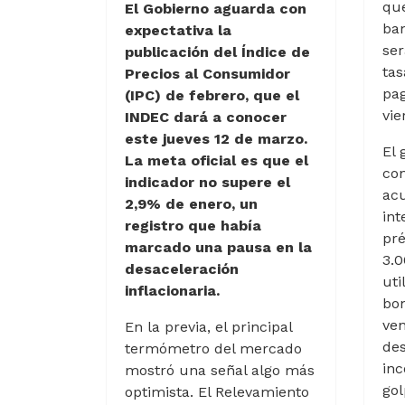
que
El Gobierno aguarda con
ban
expectativa la
ser
publicación del Índice de
tas
Precios al Consumidor
pag
(IPC) de febrero, que el
vie
INDEC dará a conocer
este jueves 12 de marzo.
El 
La meta oficial es que el
co
indicador no supere el
acu
2,9% de enero, un
int
registro que había
pr
marcado una pausa en la
3.0
desaceleración
uti
inflacionaria.
bon
ven
En la previa, el principal
des
termómetro del mercado
inc
mostró una señal algo más
gol
optimista. El Relevamiento