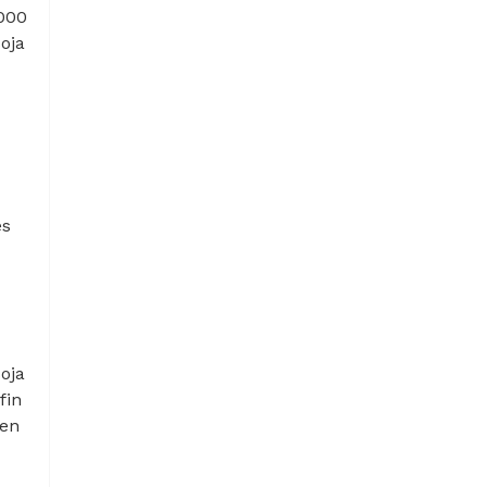
.000
oja
es
oja
fin
 en