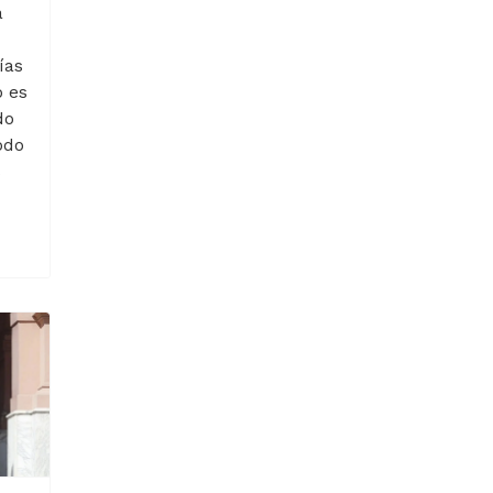
a
ías
o es
do
odo
s