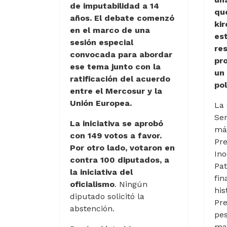
de imputabilidad a 14
qu
años. El debate comenzó
ki
en el marco de una
es
sesión especial
re
convocada para abordar
pr
ese tema junto con la
un 
ratificación del acuerdo
pol
entre el Mercosur y la
Unión Europea.
La 
Sen
La iniciativa se aprobó
más
con 149 votos a favor.
Pre
Por otro lado, votaron en
Ino
contra 100 diputados, a
Pat
la iniciativa del
fin
oficialismo
. Ningún
his
diputado solicitó la
Pre
abstención.
pes
ma