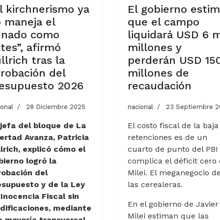
l kirchnerismo ya
El gobierno esti
 maneja el
que el campo
enado como
liquidará USD 6 m
tes”, afirmó
millones y
llrich tras la
perderán USD 15
robación del
millones de
esupuesto 2026
recaudación
ional
28 Diciembre 2025
nacional
23 Septiembre 2
jefa del bloque de La
El costo fiscal de la baja
ertad Avanza, Patricia
retenciones es de un
lrich, explicó cómo el
cuarto de punto del PBI
ierno logró la
complica el déficit cero
robación del
Milei. El meganegocio d
esupuesto y de la Ley
las cerealeras.
Inocencia Fiscal sin
En el gobierno de Javier
dificaciones, mediante
Milei estiman que las
a mayoría transversal