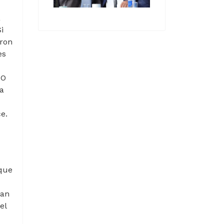
a
i
aron
es
PO
a
e.
 que
ban
el