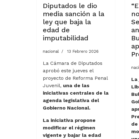
Diputados le dio
“E
media sanción a la
no
ley que baja la
S
edad de
an
imputabilidad
Bu
ap
nacional
13 Febrero 2026
Pr
La Cámara de Diputados
nac
aprobó este jueves el
proyecto de Reforma Penal
La 
Juvenil,
una de las
Lib
iniciativas centrales de la
Bul
agenda legislativa del
Gob
Gobierno Nacional.
ap
Pr
La iniciativa propone
de 
modificar el régimen
mo
vigente y bajar la edad
un