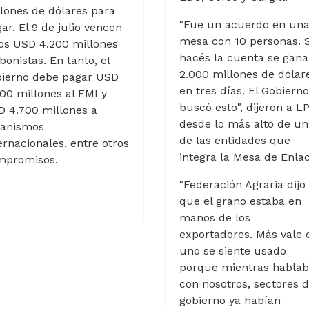
lones de dólares para
"Fue un acuerdo en un
ar. El 9 de julio vencen
mesa con 10 personas. S
os USD 4.200 millones
hacés la cuenta se gan
bonistas. En tanto, el
2.000 millones de dólar
bierno debe pagar USD
en tres días. El Gobierno
00 millones al FMI y
buscó esto", dijeron a L
 4.700 millones a
desde lo más alto de un
ganismos
de las entidades que
ernacionales, entre otros
integra la Mesa de Enlac
mpromisos.
"Federación Agraria dijo
que el grano estaba en
manos de los
exportadores. Más vale
uno se siente usado
porque mientras habla
con nosotros, sectores d
gobierno ya habían