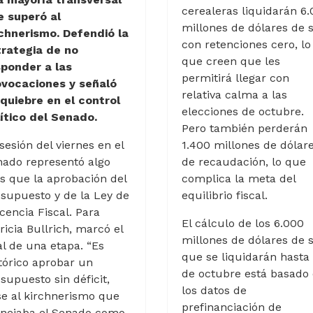
cerealeras liquidarán 6
e superó al
millones de dólares de s
rchnerismo. Defendió la
con retenciones cero, lo
trategia de no
que creen que les
sponder a las
permitirá llegar con
ovocaciones y señaló
relativa calma a las
quiebre en el control
elecciones de octubre.
ítico del Senado.
Pero también perderán
sesión del viernes en el
1.400 millones de dólar
ado representó algo
de recaudación, lo que
 que la aprobación del
complica la meta del
supuesto y de la Ley de
equilibrio fiscal.
cencia Fiscal. Para
El cálculo de los 6.000
ricia Bullrich, marcó el
millones de dólares de s
al de una etapa. “Es
que se liquidarán hasta 
tórico aprobar un
de octubre está basado
supuesto sin déficit,
los datos de
e al kirchnerismo que
prefinanciación de
nejaba el Senado como