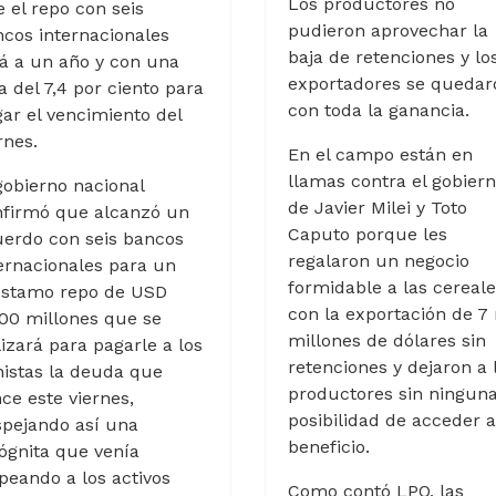
Los productores no
 el repo con seis
pudieron aprovechar la
cos internacionales
baja de retenciones y lo
á a un año y con una
exportadores se quedar
a del 7,4 por ciento para
con toda la ganancia.
ar el vencimiento del
rnes.
En el campo están en
llamas contra el gobier
gobierno nacional
de Javier Milei y Toto
nfirmó que alcanzó un
Caputo porque les
erdo con seis bancos
regalaron un negocio
ernacionales para un
formidable a las cereal
éstamo repo de USD
con la exportación de 7 
00 millones que se
millones de dólares sin
lizará para pagarle a los
retenciones y dejaron a 
istas la deuda que
productores sin ningun
ce este viernes,
posibilidad de acceder a
pejando así una
beneficio.
ógnita que venía
peando a los activos
Como contó LPO, las