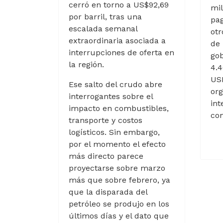
cerró en torno a US$92,69
mil
por barril, tras una
pag
escalada semanal
otr
extraordinaria asociada a
de 
interrupciones de oferta en
go
la región.
4.4
USD
Ese salto del crudo abre
or
interrogantes sobre el
int
impacto en combustibles,
co
transporte y costos
logísticos. Sin embargo,
por el momento el efecto
más directo parece
proyectarse sobre marzo
más que sobre febrero, ya
que la disparada del
petróleo se produjo en los
últimos días y el dato que