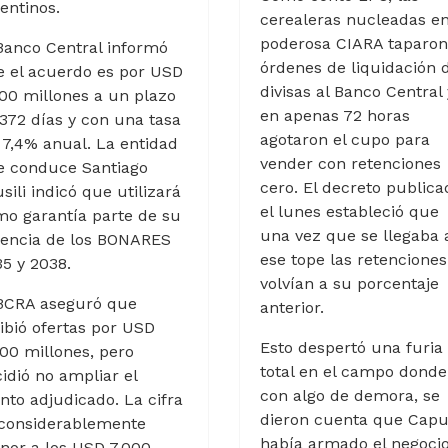
entinos.
cerealeras nucleadas en
poderosa CIARA taparon
Banco Central informó
órdenes de liquidación 
 el acuerdo es por USD
divisas al Banco Central 
00 millones a un plazo
en apenas 72 horas
372 días y con una tasa
agotaron el cupo para
 7,4% anual. La entidad
vender con retenciones
e conduce Santiago
cero. El decreto publica
sili indicó que utilizará
el lunes estableció que
o garantía parte de su
una vez que se llegaba 
nencia de los BONARES
ese tope las retenciones
5 y 2038.
volvían a su porcentaje
 BCRA aseguró que
anterior.
ibió ofertas por USD
Esto despertó una furia
00 millones, pero
total en el campo donde
idió no ampliar el
con algo de demora, se
to adjudicado. La cifra
dieron cuenta que Capu
 considerablemente
había armado el negoci
nor a los USD 7.000