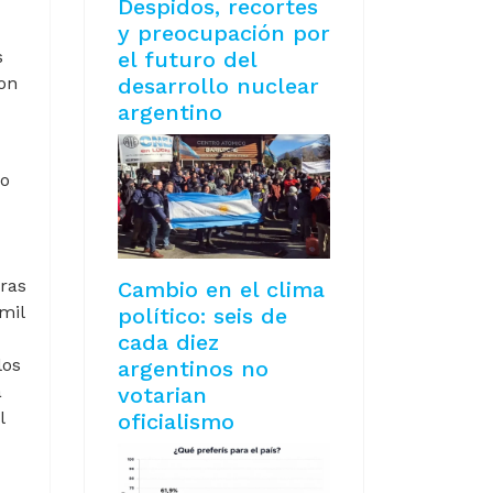
Despidos, recortes
y preocupación por
el futuro del
s
desarrollo nuclear
on
argentino
no
eras
Cambio en el clima
mil
político: seis de
cada diez
los
argentinos no
a
votarian
l
oficialismo