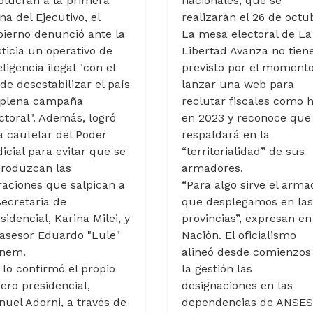
olucran a la primera
nacionales, que se
na del Ejecutivo, el
realizarán el 26 de octu
ierno denunció ante la
La mesa electoral de La
ticia un operativo de
Libertad Avanza no tien
eligencia ilegal "con el
previsto por el moment
 de desestabilizar el país
lanzar una web para
 plena campaña
reclutar fiscales como h
ctoral". Además, logró
en 2023 y reconoce que
 cautelar del Poder
respaldará en la
icial para evitar que se
“territorialidad” de sus
produzcan las
armadores.
traciones que salpican a
“Para algo sirve el arma
secretaria de
que desplegamos en las
sidencial, Karina Milei, y
provincias”, expresan en
asesor Eduardo "Lule"
Nación. El oficialismo
nem.
alineó desde comienzos
 lo confirmó el propio
la gestión las
ero presidencial,
designaciones en las
uel Adorni, a través de
dependencias de ANSES