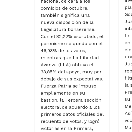
inv
nacional de cara a los
pla
comicios de octubre,
Gob
también significa una
Jus
nueva disposición de la
int
Legislatura bonaerense.
fin
Con el 82,22% escrutado, el
en
peronismo se quedó con el
ele
46,93% de los votos,
una
mientras que La Libertad
Jud
Avanza (LLA) obtuvo el
re
33,85% del apoyo, muy por
fil
debajo de sus expectativas.
la 
Fuerza Patria se impuso
Pre
ampliamente en su
su 
bastión, la Tercera sección
Me
electoral de acuerdo a los
Así
primeros datos oficiales del
voc
recuento de votos, y logró
Man
victorias en la Primera,