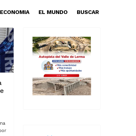
ECONOMIA
EL MUNDO
BUSCAR
a
de
ina
por