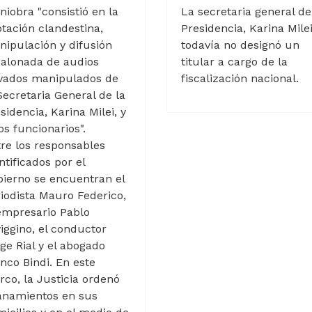
iobra "consistió en la
La secretaria general de
tación clandestina,
Presidencia, Karina Milei
ipulación y difusión
todavía no designó un
calonada de audios
titular a cargo de la
ivados manipulados de
fiscalización nacional.
Secretaria General de la
sidencia, Karina Milei, y
os funcionarios".
re los responsables
ntificados por el
ierno se encuentran el
iodista Mauro Federico,
empresario Pablo
iggino, el conductor
ge Rial y el abogado
nco Bindi. En este
co, la Justicia ordenó
anamientos en sus