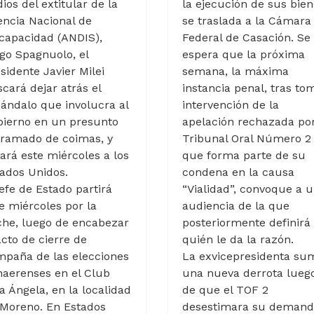
ios del extitular de la
la ejecución de sus bie
ncia Nacional de
se traslada a la Cámara
capacidad (ANDIS),
Federal de Casación. Se
go Spagnuolo, el
espera que la próxima
sidente Javier Milei
semana, la máxima
cará dejar atrás el
instancia penal, tras to
ándalo que involucra al
intervención de la
bierno en un presunto
apelación rechazada por
tramado de coimas, y
Tribunal Oral Número 2
jará este miércoles a los
que forma parte de su
ados Unidos.
condena en la causa
jefe de Estado partirá
“Vialidad”, convoque a 
e miércoles por la
audiencia de la que
che, luego de encabezar
posteriormente definirá
acto de cierre de
quién le da la razón.
mpaña de las elecciones
La exvicepresidenta su
aerenses en el Club
una nueva derrota lueg
la Ángela, en la localidad
de que el TOF 2
 Moreno. En Estados
desestimara su deman