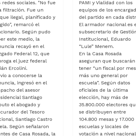
 redes sociales. "No fue
PAMI y Vialidad con los
 filtración. Fue un
equipos de los encarga
que ilegal, planificado y
del partido en cada distr
igido", remarcó el
El armador nacional es e
cionario. Según pudo
subsecretario de Gestió
er este medio, la
Institucional, Eduardo
uncia recayó en el
“Lule” Menem.
gado Federal 12, que
En la Casa Rosada
roga el juez federal
aseguran que buscarán
ián Ercolini.
tener “un fiscal por me
vio a conocerse la
más uno general por
uncia, ingresó en el
escuela”. Según datos
pacho del asesor
oficiales de la última
sidencial Santiago
elección, hay más de
uto el abogado y
35.800.000 electores qu
curador del Tesoro
se distribuyen entre
ional, Santiago Castro
104.800 mesas y 17.000
ela. Según señalaron
escuelas y locales de
ntes de Casa Rosada, la
votación a nivel nacional