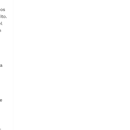
dos
ito.
l
n
sa
e
.