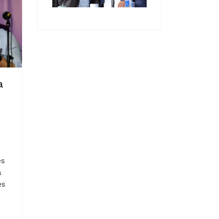
a
es
a
es