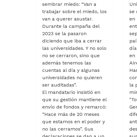
sembrar miedo: “Van a
Uni
trabajar sobre el miedo, los
se
van a querer asustar.
en 
Durante la campaña del
ent
2023 se la pasaron
sep
diciendo que iba a cerrar
paí
las universidades. Y no solo
día
no se cerraron, sino que
en 
además tenemos las
Air
cuentas al día y algunas
Has
universidades no quieren
com
ser auditadas”.
la 
El mandatario insistió en
min
que su gestión mantiene el
"To
envío de fondos y remarcó:
Ger
“Hace más de 20 meses
dif
que estamos en el poder y
ant
no las cerramos”. Sus
des
declaraciones se dan a un
sum