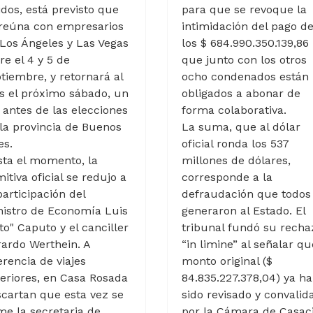
dos, está previsto que
para que se revoque la
 reúna con empresarios
intimidación del pago d
Los Ángeles y Las Vegas
los $ 684.990.350.139,86
re el 4 y 5 de
que junto con los otros
tiembre, y retornará al
ocho condenados están
s el próximo sábado, un
obligados a abonar de
 antes de las elecciones
forma colaborativa.
la provincia de Buenos
La suma, que al dólar
es.
oficial ronda los 537
ta el momento, la
millones de dólares,
itiva oficial se redujo a
corresponde a la
participación del
defraudación que todos 
istro de Economía Luis
generaron al Estado. El
to" Caputo y el canciller
tribunal fundó su recha
ardo Werthein. A
“in limine” al señalar qu
erencia de viajes
monto original ($
eriores, en Casa Rosada
84.835.227.378,04) ya ha
cartan que esta vez se
sido revisado y convalid
e la secretaria de
por la Cámara de Casac