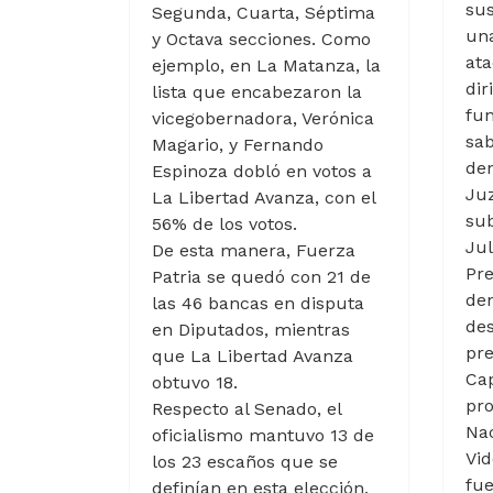
sus
Segunda, Cuarta, Séptima
una
y Octava secciones. Como
ata
ejemplo, en La Matanza, la
dir
lista que encabezaron la
fun
vicegobernadora, Verónica
sab
Magario, y Fernando
den
Espinoza dobló en votos a
Juz
La Libertad Avanza, con el
sub
56% de los votos.
Jul
De esta manera, Fuerza
Pre
Patria se quedó con 21 de
den
las 46 bancas en disputa
des
en Diputados, mientras
pre
que La Libertad Avanza
Cap
obtuvo 18.
pro
Respecto al Senado, el
Nac
oficialismo mantuvo 13 de
Vid
los 23 escaños que se
fue
definían en esta elección,