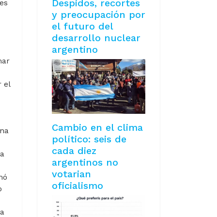
Despidos, recortes
nes
y preocupación por
el futuro del
desarrollo nuclear
argentino
mar
 el
Cambio en el clima
una
político: seis de
cada diez
 a
argentinos no
votarian
mó
oficialismo
o
da