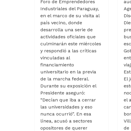
Foro de Emprendedores
aud
Industriales del Paraguay,
Age
en el marco de su visita al
Dis
país vecino, donde
Die
desarrolla una serie de
pre
actividades oficiales que
bus
culminarán este miércoles
esc
y respondió a las críticas
Go
vinculadas al
en
financiamiento
via
universitario en la previa
Est
de la marcha federal.
El 
Durante su exposición el
est
Presidente aseguró:
no
“Decían que iba a cerrar
el 
las universidades y eso
ca
nunca ocurrió”. En esa
bon
línea, acusó a sectores
Vil
opositores de querer
de