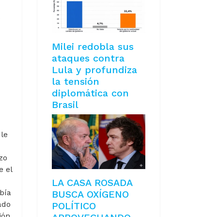
e
Milei redobla sus
ataques contra
Lula y profundiza
la tensión
diplomática con
Brasil
le
zo
e el
LA CASA ROSADA
bía
BUSCA OXÍGENO
ado
POLÍTICO
ión