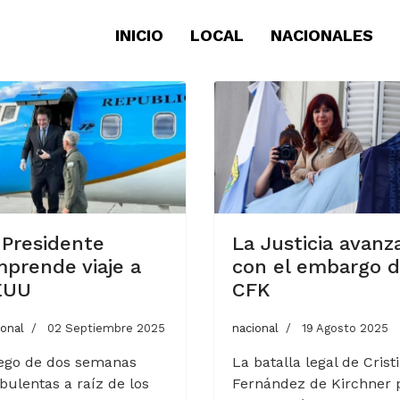
INICIO
LOCAL
NACIONALES
 Presidente
La Justicia avanz
prende viaje a
con el embargo 
EUU
CFK
ional
02 Septiembre 2025
nacional
19 Agosto 2025
ego de dos semanas
La batalla legal de Crist
bulentas a raíz de los
Fernández de Kirchner 